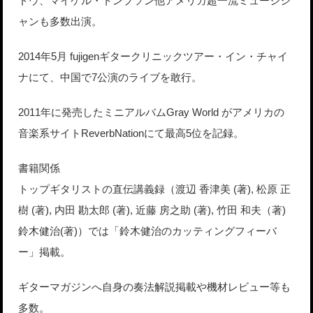
ドウ、マイケル・トンプソン他アメリカ超一流ミュージシ
ャンも多数出演。
2014年5月 fujigenギタークリニックツアー・イン・チャイ
ナにて、中国で7公演のライブを敢行。
2011年に発売したミニアルバムGray World がアメリカの
音楽系サイトReverbNationにて最高5位を記録。
書籍関係
トップギタリストの直伝講義録（渡辺 香津美 (著), 松原 正
樹 (著), 内田 勘太郎 (著), 近藤 房之助 (著), 竹田 和夫（著)
鈴木健治(著)）では「鈴木健治のカッティングフィーバ
ー」掲載。
ギターマガジンへ自身の奏法解説掲載や機材レビュー等も
多数。