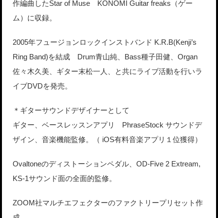
作編曲したStar of Muse KONOMI Guitar freaks（ゲー
ム）に収録。
2005年フュージョンロックインストバンド K.R.B(Kenji’s
Ring Band)を結成 Drum青山純、Bass種子田健、Organ
佐々木久美、ギター末松一人、と共にライブ活動を行いラ
イブDVDを発売。
＊ギターサウンドデザイナーとして
ギター、ベースレッスンアプリ PhraseStock サウンドデ
ザイン、音楽機能監修。（ iOS有料音楽アプリ１位獲得）
Ovaltoneのディストーションペダル、OD-Five 2 Extream,
KS-1サウンド面の全面的監修。
ZOOM社マルチエフェクターのファクトリープリセット作
成。