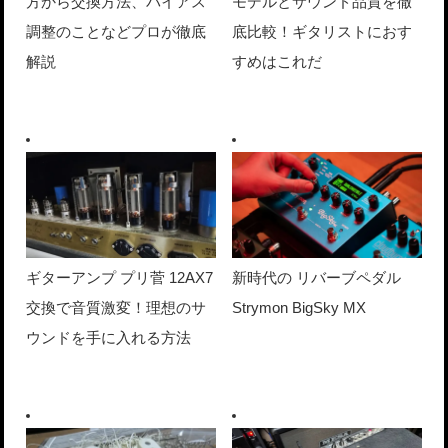
方から交換方法、バイアス
モデルとサウンド品質を徹
調整のことなどプロが徹底
底比較！ギタリストにおす
解説
すめはこれだ
ギターアンプ プリ菅 12AX7
新時代の リバーブペダル
交換で音質激変！理想のサ
Strymon BigSky MX
ウンドを手に入れる方法