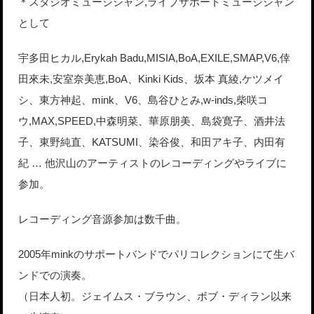
＊スタジオミュージシャン,ライブサポートミュージシャン
として
宇多田ヒカル,Erykah Badu,MISIA,BoA,EXILE,SMAP,V6,倖
田來未,安室奈美恵,BoA、Kinki Kids、坂本 真綾,ケツメイ
シ、東方神起、mink、V6、島谷ひとみ,w-inds,柴咲コ
ウ,MAX,SPEED,中森明菜、華原朋美、島袋寛子、酒井法
子、東野純直、KATSUMI、染谷俊、和田アキ子、内田有
紀 … 他沢山のアーティストのレコーディングやライブに
参加。
レコーディング音源参加は数千曲。
2005年minkのサポートバンドでパリコレクションにて生バ
ンドでの演奏。
（日本人初。ジェイムス・ブラウン、ボブ・ディラン以来