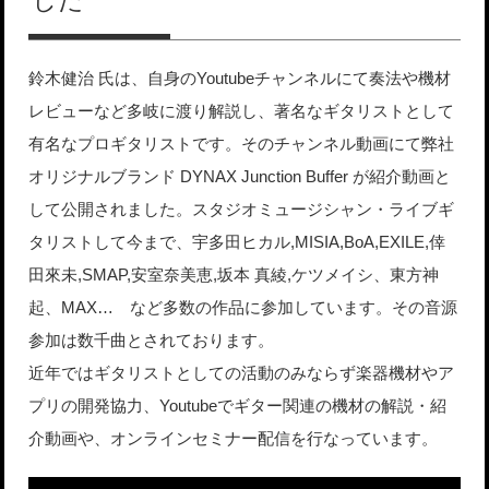
した
鈴木健治 氏は、自身のYoutubeチャンネルにて奏法や機材
レビューなど多岐に渡り解説し、著名なギタリストとして
有名なプロギタリストです。そのチャンネル動画にて弊社
オリジナルブランド DYNAX Junction Buffer が紹介動画と
して公開されました。スタジオミュージシャン・ライブギ
タリストして今まで、宇多田ヒカル,MISIA,BoA,EXILE,倖
田來未,SMAP,安室奈美恵,坂本 真綾,ケツメイシ、東方神
起、MAX… など多数の作品に参加しています。その音源
参加は数千曲とされております。
近年ではギタリストとしての活動のみならず楽器機材やア
プリの開発協力、Youtubeでギター関連の機材の解説・紹
介動画や、オンラインセミナー配信を行なっています。