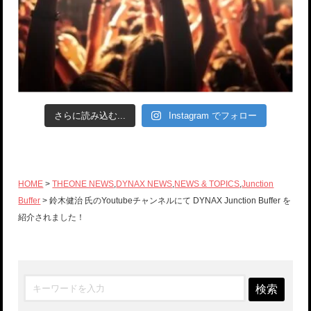
さらに読み込む...
Instagram でフォロー
HOME
>
THEONE NEWS
,
DYNAX NEWS
,
NEWS & TOPICS
,
Junction
Buffer
> 鈴木健治 氏のYoutubeチャンネルにて DYNAX Junction Buffer を
紹介されました！
検索