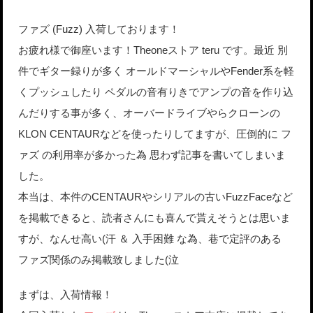
ファズ (Fuzz) 入荷しております！
お疲れ様で御座います！Theoneストア teru です。最近 別
件でギター録りが多く オールドマーシャルやFender系を軽
くプッシュしたり ペダルの音有りきでアンプの音を作り込
んだりする事が多く、オーバードライブやらクローンの
KLON CENTAURなどを使ったりしてますが、圧倒的に フ
ァズ の利用率が多かった為 思わず記事を書いてしまいま
した。
本当は、本件のCENTAURやシリアルの古いFuzzFaceなど
を掲載できると、読者さんにも喜んで貰えそうとは思いま
すが、なんせ高い(汗 ＆ 入手困難 な為、巷で定評のある
ファズ関係のみ掲載致しました(泣
まずは、入荷情報！