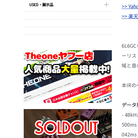
USED・展示品
>> Y
>> 
6L6
ーリス
域と音
本IR
データ形
- 48kHz
500ms：
042ms：