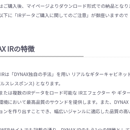
はご購入後、マイページよりダウンロード形式での納品となり
以下に「IRデータご購入に関してのご注意」が御座いますので
AX IRの特徴
X IRは「DYNAX独自の手法」を用い リアルなギターキャビネットのサウ
パルスレスポンス) となります。
または複数のIRデータをロード可能な IRエフェクター や ギ
環境において最高品質のサウンドを提供します。また、DYNAX 
ョンを作り出すことでき、幅広いジャンルに適応した品質の高
AX WEBサイトでも記載の通り、DYNAX IRのもう1つの特徴