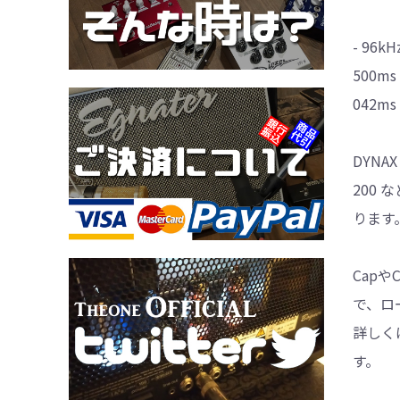
- 96kHz
500ms：
042ms：
DYNAX
200
ります
Cap
で、ロ
詳しく
す。