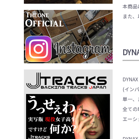
本商品
また、
DYN
DYNA
(イン
単一、
全ての
エーシ
DYN