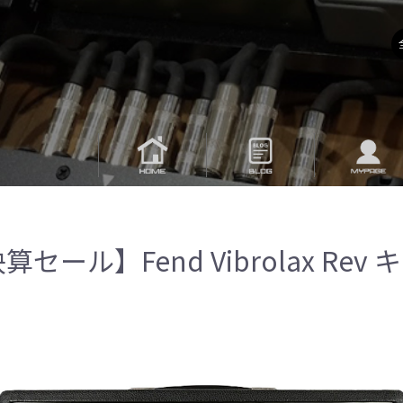
算セール】Fend Vibrolax Rev キ