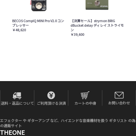
BECOS CompIQ MINI Pro V2.0 コン
【決算セール】strymon BRIG
プレッサー
dBucket delay ディレイ ストライモ
￥48,620
ン
￥39,600
お問い合わせ
送料・返品について
ご利用頂ける決済
カートの中身
エフェクター や ギターアンプ など、ハイエンドな音楽機材を扱う ギタリスト の為
の通販サイト
THEONE