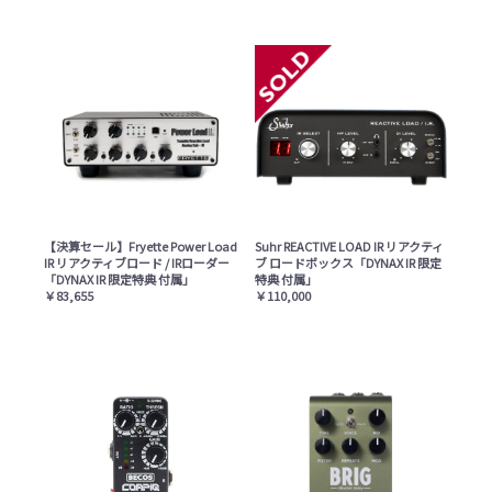
【決算セール】Fryette Power Load
Suhr REACTIVE LOAD IR リアクティ
IR リアクティブロード / IRローダー
ブ ロードボックス「DYNAX IR 限定
「DYNAX IR 限定特典 付属」
特典 付属」
￥83,655
￥110,000