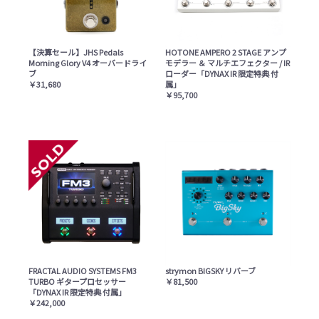
【決算セール】JHS Pedals
HOTONE AMPERO 2 STAGE アンプ
Morning Glory V4 オーバードライ
モデラー ＆ マルチエフェクター / IR
ブ
ローダー「DYNAX IR 限定特典 付
￥31,680
属」
￥95,700
FRACTAL AUDIO SYSTEMS FM3
strymon BIGSKY リバーブ
TURBO ギタープロセッサー
￥81,500
「DYNAX IR 限定特典 付属」
￥242,000