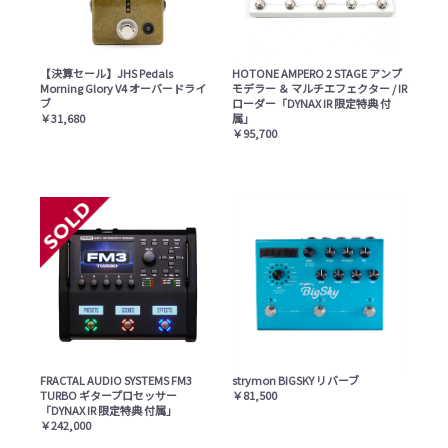
【決算セール】JHS Pedals
HOTONE AMPERO 2 STAGE アンプ
Morning Glory V4 オーバードライ
モデラー ＆ マルチエフェクター / IR
ブ
ローダー「DYNAX IR 限定特典 付
￥31,680
属」
￥95,700
FRACTAL AUDIO SYSTEMS FM3
strymon BIGSKY リバーブ
TURBO ギタープロセッサー
￥81,500
「DYNAX IR 限定特典 付属」
￥242,000