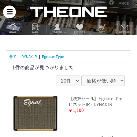
全て
|
DYNAX IR
|
Egnater Type
1件
の商品が見つかりました
【決算セール】Egnate キャ
ビネットIR - DYNAX IR
￥1,100