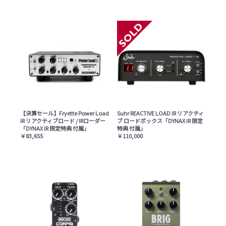
【決算セール】Fryette Power Load
Suhr REACTIVE LOAD IR リアクティ
IR リアクティブロード / IRローダー
ブ ロードボックス「DYNAX IR 限定
「DYNAX IR 限定特典 付属」
特典 付属」
￥83,655
￥110,000