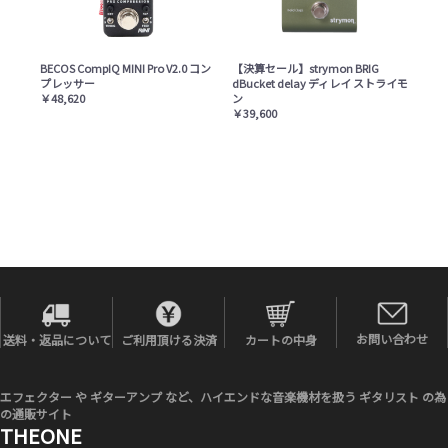
BECOS CompIQ MINI Pro V2.0 コン
【決算セール】strymon BRIG
プレッサー
dBucket delay ディレイ ストライモ
￥48,620
ン
￥39,600
お問い合わせ
送料・返品について
ご利用頂ける決済
カートの中身
エフェクター や ギターアンプ など、ハイエンドな音楽機材を扱う ギタリスト の為
の通販サイト
THEONE