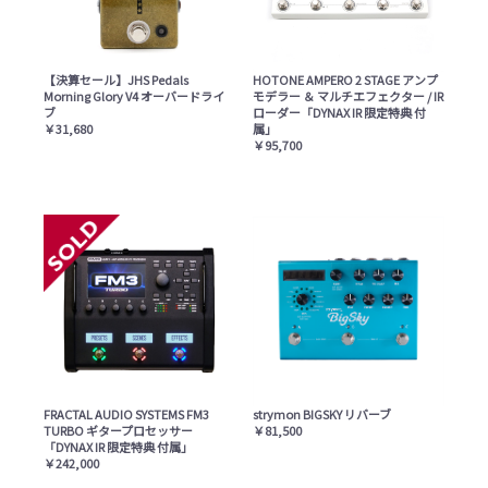
【決算セール】JHS Pedals
HOTONE AMPERO 2 STAGE アンプ
Morning Glory V4 オーバードライ
モデラー ＆ マルチエフェクター / IR
ブ
ローダー「DYNAX IR 限定特典 付
￥31,680
属」
￥95,700
FRACTAL AUDIO SYSTEMS FM3
strymon BIGSKY リバーブ
TURBO ギタープロセッサー
￥81,500
「DYNAX IR 限定特典 付属」
￥242,000