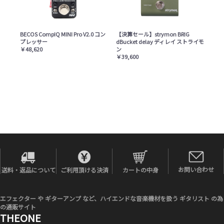
BECOS CompIQ MINI Pro V2.0 コン
【決算セール】strymon BRIG
プレッサー
dBucket delay ディレイ ストライモ
￥48,620
ン
￥39,600
お問い合わせ
送料・返品について
ご利用頂ける決済
カートの中身
エフェクター や ギターアンプ など、ハイエンドな音楽機材を扱う ギタリスト の為
の通販サイト
THEONE