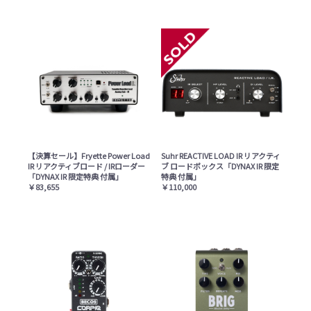
【決算セール】Fryette Power Load
Suhr REACTIVE LOAD IR リアクティ
IR リアクティブロード / IRローダー
ブ ロードボックス「DYNAX IR 限定
「DYNAX IR 限定特典 付属」
特典 付属」
￥83,655
￥110,000