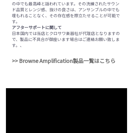
の中でも最高峰と謡われています。その洗練されたサウン
ド品質とレンジ感、抜けの良さは、アンサンブルの中でも
埋もれることなく、その存在感を際立たせることが可能で
す。
アフターサポートに関して
日本国内では当店とクロサワ楽器社が代理店となりますの
で、製品に不具合が御座います場合はご連絡お願い致しま
す。、
>> Browne Amplification製品一覧はこちら