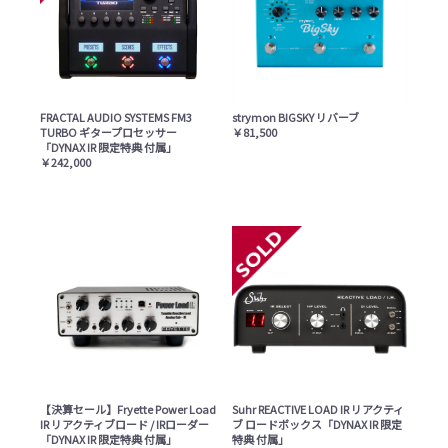
FRACTAL AUDIO SYSTEMS FM3
strymon BIGSKY リバーブ
TURBO ギタープロセッサー
￥81,500
「DYNAX IR 限定特典 付属」
￥242,000
【決算セール】Fryette Power Load
Suhr REACTIVE LOAD IR リアクティ
IR リアクティブロード / IRローダー
ブ ロードボックス「DYNAX IR 限定
「DYNAX IR 限定特典 付属」
特典 付属」