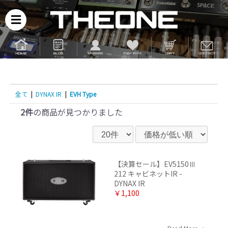
全て
|
DYNAX IR
|
EVH Type
2件
の商品が見つかりました
【決算セール】EV5150Ⅲ
212 キャビネットIR -
DYNAX IR
￥1,100