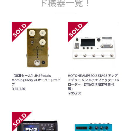
ド機器一覧！
【決算セール】JHS Pedals
HOTONE AMPERO 2 STAGE アンプ
Morning Glory V4 オーバードライ
モデラー ＆ マルチエフェクター / IR
ブ
ローダー「DYNAX IR 限定特典 付
￥31,680
属」
￥95,700