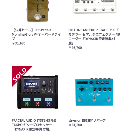
【決算セール】JHS Pedals
HOTONE AMPERO 2 STAGE アンプ
Morning Glory V4 オーバードライ
モデラー ＆ マルチエフェクター / IR
ブ
ローダー「DYNAX IR 限定特典 付
￥31,680
属」
￥95,700
FRACTAL AUDIO SYSTEMS FM3
strymon BIGSKY リバーブ
TURBO ギタープロセッサー
￥81,500
「DYNAX IR 限定特典 付属」