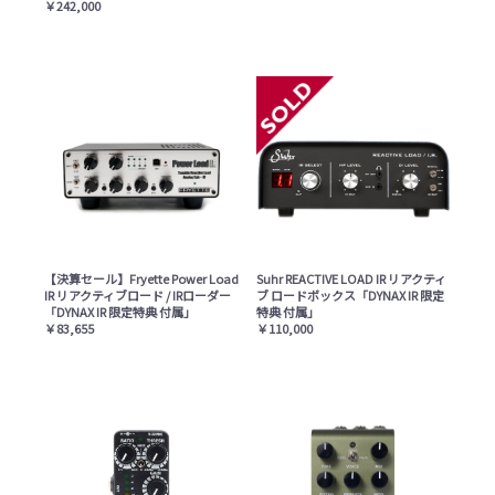
￥242,000
【決算セール】Fryette Power Load
Suhr REACTIVE LOAD IR リアクティ
IR リアクティブロード / IRローダー
ブ ロードボックス「DYNAX IR 限定
「DYNAX IR 限定特典 付属」
特典 付属」
￥83,655
￥110,000