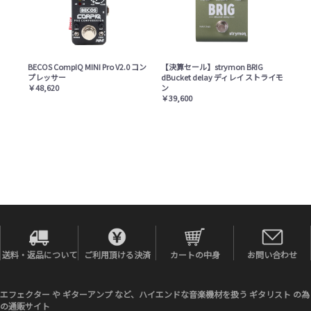
BECOS CompIQ MINI Pro V2.0 コン
【決算セール】strymon BRIG
プレッサー
dBucket delay ディレイ ストライモ
￥48,620
ン
￥39,600
お問い合わせ
送料・返品について
ご利用頂ける決済
カートの中身
エフェクター や ギターアンプ など、ハイエンドな音楽機材を扱う ギタリスト の為
の通販サイト