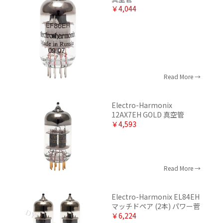
￥4,044
Read More
Electro-Harmonix
12AX7EH GOLD 真空管
￥4,593
Read More
Electro-Harmonix EL84EH
マッチドペア (2本) パワー菅
￥6,224