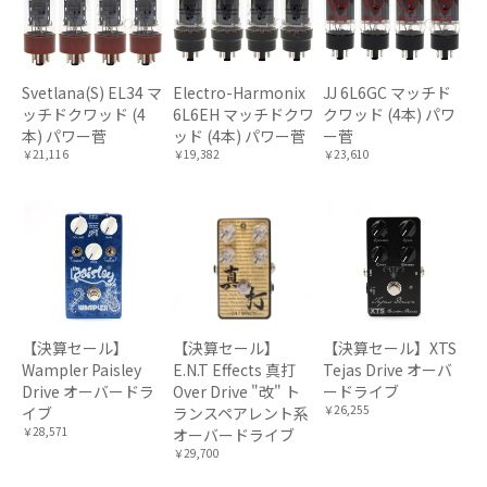
Svetlana(S) EL34 マ
Electro-Harmonix
JJ 6L6GC マッチド
ッチドクワッド (4
6L6EH マッチドクワ
クワッド (4本) パワ
本) パワー菅
ッド (4本) パワー菅
ー菅
￥21,116
￥19,382
￥23,610
【決算セール】
【決算セール】
【決算セール】XTS
Wampler Paisley
E.N.T Effects 真打
Tejas Drive オーバ
Drive オーバードラ
Over Drive "改" ト
ードライブ
￥26,255
イブ
ランスペアレント系
￥28,571
オーバードライブ
￥29,700