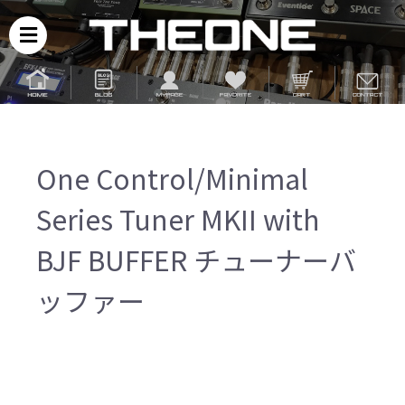
One Control/Minimal
Series Tuner MKII with
BJF BUFFER チューナーバ
ッファー