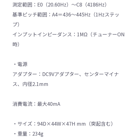
測定範囲：E0（20.60Hz）～C8（4186Hz）
基準ピッチ範囲：A4＝436～445Hz（1Hzステッ
プ）
インプットインピーダンス：1MΩ（チューナーON
時）
・電源
アダプター：DC9Vアダプター、センターマイナ
ス、内径2.1mm
消費電流：最大40mA
・サイズ：94D×44W×47H mm（突起含む）
・重量：234g