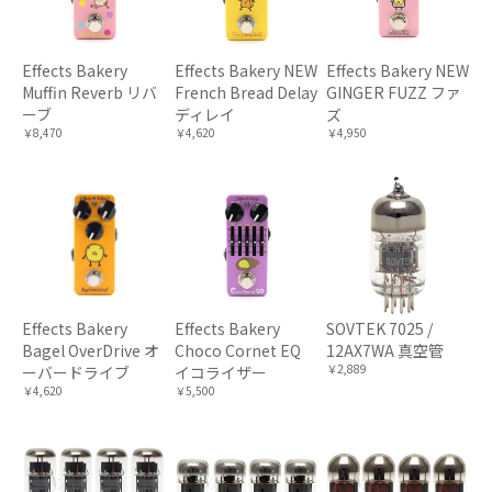
Effects Bakery
Effects Bakery NEW
Effects Bakery NEW
Muffin Reverb リバ
French Bread Delay
GINGER FUZZ ファ
ーブ
ディレイ
ズ
￥8,470
￥4,620
￥4,950
Effects Bakery
Effects Bakery
SOVTEK 7025 /
Bagel OverDrive オ
Choco Cornet EQ
12AX7WA 真空管
￥2,889
ーバードライブ
イコライザー
￥4,620
￥5,500