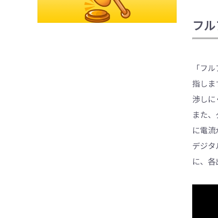
フル
「フル
指しま
渉しに
また、
に電流
デジタ
に、各