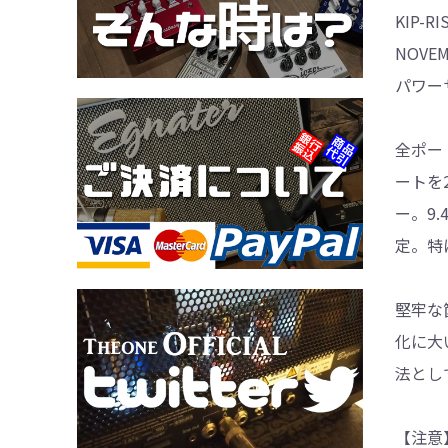
KIP-
NOV
パワー
全ポート
ートを2
ー。9
定。特
堅牢な
化に大
法とし
【注意