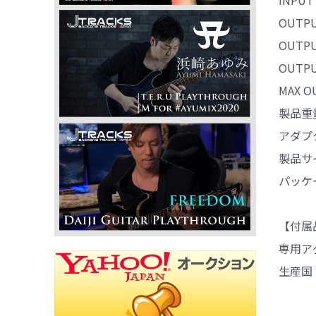
OUTPU
OUTPU
OUTPU
MAX 
製品重量
アダプ
製品サイ
パッケージ
【付属
専用アダプ
生産国