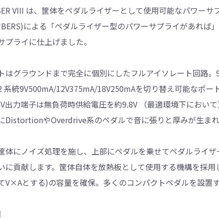
RISER VIII は、筐体をペダルライザーとして使用可能なパワ
EMBERS)による「ペダルライザー型のパワーサプライがあれ
サプライに仕上げました。
はグラウンドまで完全に個別にしたフルアイソレート回路。9.4V 25
 系統9V500mA/12V375mA/18V250mAを切り替え可
.4V出力端子は無負荷時供給電圧を約9.8V （最適環境下において
にDistortionやOverdrive系のペダルで音に張りと厚み
筐体にノイズ処理を施し、上部にペダルを乗せてペダルライザ
いに貢献します。筐体自体を放熱板として使用する機構を採用しD
てV×Aとする)の容量を確保。多くのコンパクトペダルを設置
】