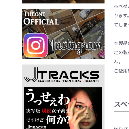
※ペダ
ります
てしま
本製品
定の製
ん。
ご使用
スペ
INPU