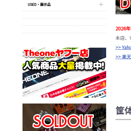
USED・展示品
202
本店、
>> Y
>> 
筐