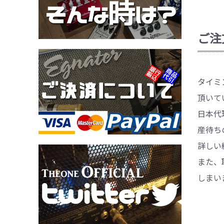
ご注
タイミ
頂いて
日本代
産待ち
詳しい
また、
しまい