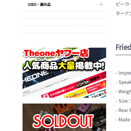
ピーカ
USED・展示品
ターア
Frie
- Impe
- Speak
- Weigh
- Size:
- Rear 
- Made