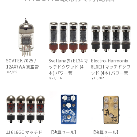
SOVTEK 7025 /
Svetlana(S) EL34 マ
Electro-Harmonix
12AX7WA 真空管
ッチドクワッド (4
6L6EH マッチドクワ
￥2,889
本) パワー菅
ッド (4本) パワー菅
￥21,116
￥19,382
JJ 6L6GC マッチド
【決算セール】
【決算セール】