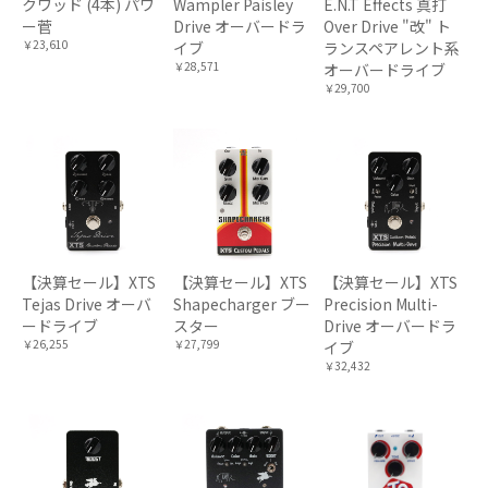
クワッド (4本) パワ
Wampler Paisley
E.N.T Effects 真打
ー菅
Drive オーバードラ
Over Drive "改" ト
￥23,610
イブ
ランスペアレント系
￥28,571
オーバードライブ
￥29,700
【決算セール】XTS
【決算セール】XTS
【決算セール】XTS
Tejas Drive オーバ
Shapecharger ブー
Precision Multi-
ードライブ
スター
Drive オーバードラ
￥26,255
￥27,799
イブ
￥32,432