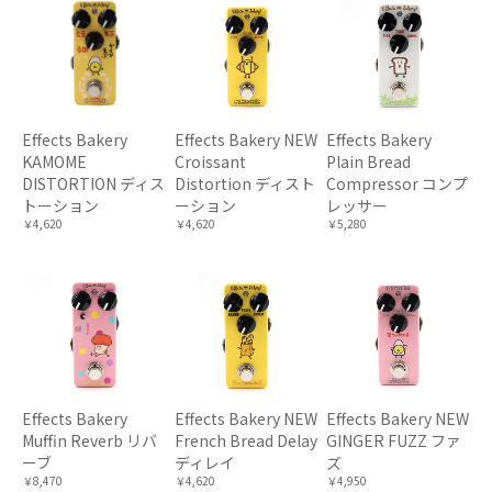
Effects Bakery
Effects Bakery NEW
Effects Bakery
KAMOME
Croissant
Plain Bread
DISTORTION ディス
Distortion ディスト
Compressor コンプ
トーション
ーション
レッサー
￥4,620
￥4,620
￥5,280
Effects Bakery
Effects Bakery NEW
Effects Bakery NEW
Muffin Reverb リバ
French Bread Delay
GINGER FUZZ ファ
ーブ
ディレイ
ズ
￥8,470
￥4,620
￥4,950