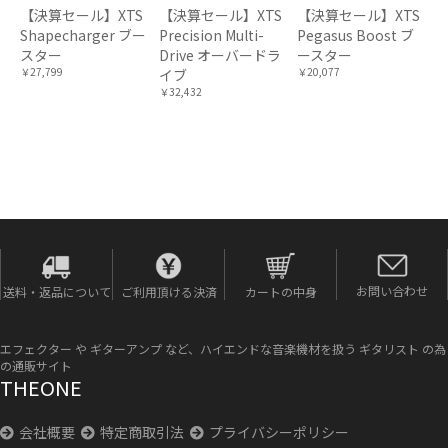
【決算セール】XTS
【決算セール】XTS
【決算セール】XTS
Shapecharger ブー
Precision Multi-
Pegasus Boost ブ
スター
Drive オーバードラ
ースター
￥27,799
￥20,077
イブ
￥32,432
お問い合わせ
送料・返品について
ご利用頂ける決済
カートの中身
エフェクター や ギターアンプ など、ハイエンドな音楽機材を扱う ギタリスト の為
の通販サイト
THEONE
会社概要
特定商取引法
プライバシーポリシー