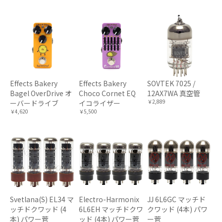
Effects Bakery
Effects Bakery
SOVTEK 7025 /
Bagel OverDrive オ
Choco Cornet EQ
12AX7WA 真空管
￥2,889
ーバードライブ
イコライザー
￥4,620
￥5,500
Svetlana(S) EL34 マ
Electro-Harmonix
JJ 6L6GC マッチド
ッチドクワッド (4
6L6EH マッチドクワ
クワッド (4本) パワ
本) パワー菅
ッド (4本) パワー菅
ー菅