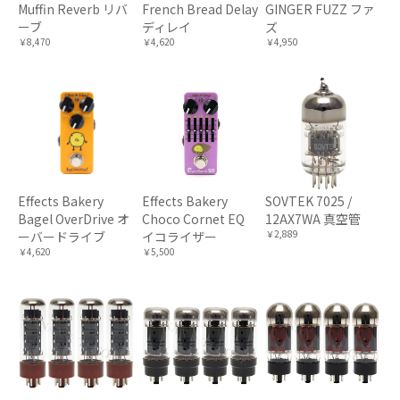
Muffin Reverb リバ
French Bread Delay
GINGER FUZZ ファ
ーブ
ディレイ
ズ
￥8,470
￥4,620
￥4,950
Effects Bakery
Effects Bakery
SOVTEK 7025 /
Bagel OverDrive オ
Choco Cornet EQ
12AX7WA 真空管
￥2,889
ーバードライブ
イコライザー
￥4,620
￥5,500