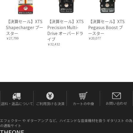
【決算セール】XTS
【決算セール】XTS
【決算セール】XTS
Shapecharger ブー
Precision Multi-
Pegasus Boost ブ
スター
Drive オーバードラ
ースター
￥27,799
￥20,077
イブ
￥32,432
お問い合わせ
送料・返品について
ご利用頂ける決済
カートの中身
エフェクター や ギターアンプ など、ハイエンドな音楽機材を扱う ギタリスト の為
の通販サイト
THEONE