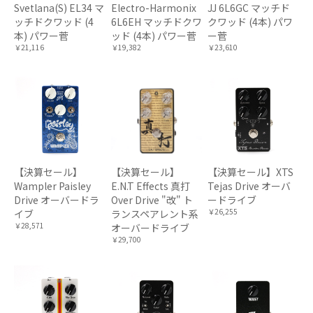
Svetlana(S) EL34 マ
Electro-Harmonix
JJ 6L6GC マッチド
ッチドクワッド (4
6L6EH マッチドクワ
クワッド (4本) パワ
本) パワー菅
ッド (4本) パワー菅
ー菅
￥21,116
￥19,382
￥23,610
【決算セール】
【決算セール】
【決算セール】XTS
Wampler Paisley
E.N.T Effects 真打
Tejas Drive オーバ
Drive オーバードラ
Over Drive "改" ト
ードライブ
￥26,255
イブ
ランスペアレント系
￥28,571
オーバードライブ
￥29,700