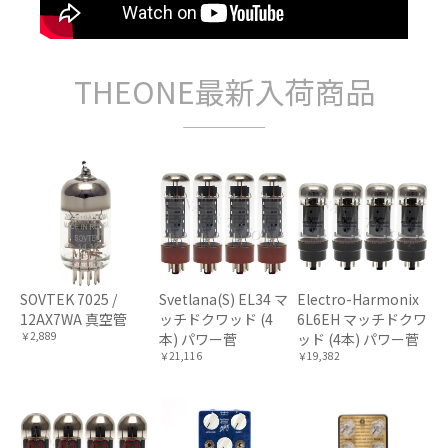
THEONE最新入荷商品
SOVTEK 7025 /
Svetlana(S) EL34 マ
Electro-Harmonix
12AX7WA 真空管
ッチドクワッド (4
6L6EH マッチドクワ
￥2,889
本) パワー菅
ッド (4本) パワー菅
￥21,116
￥19,382