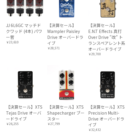
JJ 6L6GC マッチド
【決算セール】
【決算セール】
クワッド (4本) パワ
Wampler Paisley
E.N.T Effects 真打
ー菅
Drive オーバードラ
Over Drive "改" ト
￥23,610
イブ
ランスペアレント系
￥28,571
オーバードライブ
￥29,700
【決算セール】XTS
【決算セール】XTS
【決算セール】XTS
Tejas Drive オーバ
Shapecharger ブー
Precision Multi-
ードライブ
スター
Drive オーバードラ
￥26,255
￥27,799
イブ
￥32,432