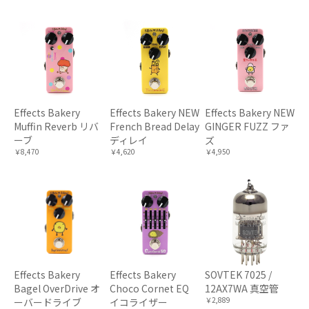
Effects Bakery
Effects Bakery NEW
Effects Bakery NEW
Muffin Reverb リバ
French Bread Delay
GINGER FUZZ ファ
ーブ
ディレイ
ズ
￥8,470
￥4,620
￥4,950
Effects Bakery
Effects Bakery
SOVTEK 7025 /
Bagel OverDrive オ
Choco Cornet EQ
12AX7WA 真空管
￥2,889
ーバードライブ
イコライザー